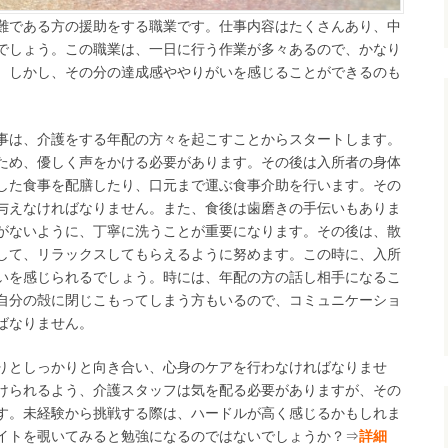
難である方の援助をする職業です。仕事内容はたくさんあり、中
でしょう。この職業は、一日に行う作業が多々あるので、かなり
。しかし、その分の達成感ややりがいを感じることができるのも
事は、介護をする年配の方々を起こすことからスタートします。
ため、優しく声をかける必要があります。その後は入所者の身体
した食事を配膳したり、口元まで運ぶ食事介助を行います。その
与えなければなりません。また、食後は歯磨きの手伝いもありま
がないように、丁寧に洗うことが重要になります。その後は、散
して、リラックスしてもらえるように努めます。この時に、入所
いを感じられるでしょう。時には、年配の方の話し相手になるこ
自分の殻に閉じこもってしまう方もいるので、コミュニケーショ
ばなりません。
りとしっかりと向き合い、心身のケアを行わなければなりませ
けられるよう、介護スタッフは気を配る必要がありますが、その
す。未経験から挑戦する際は、ハードルが高く感じるかもしれま
イトを覗いてみると勉強になるのではないでしょうか？⇒
詳細