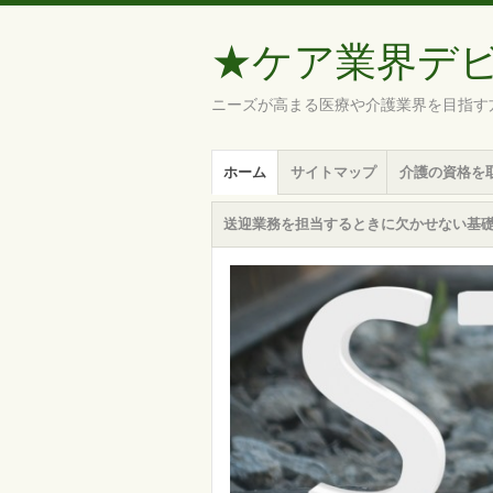
★ケア業界デ
ニーズが高まる医療や介護業界を目指す
メ
コ
ホーム
サイトマップ
介護の資格を
ニ
ン
ュ
テ
送迎業務を担当するときに欠かせない基
ー
ン
ツ
へ
移
動